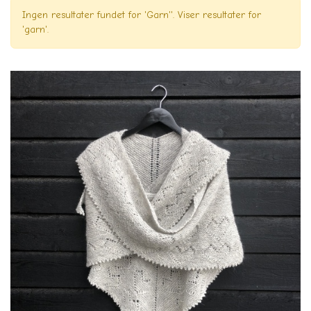
Ingen resultater fundet for '
Garn'
'. Viser resultater for
'
garn
'.