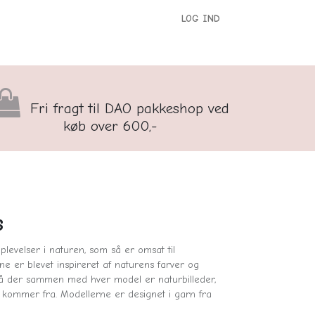
LOG IND
versigt
Kontakt os
Børnenes Kontor
Fri fragt til DAO pakkeshop ved
køb over 600,-
s
 oplevelser i naturen, som så er omsat til
rne er blevet inspireret af naturens farver og
så der sammen med hver model er naturbilleder,
en kommer fra. Modellerne er designet i garn fra