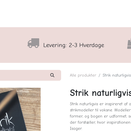
lser
Sortiment
Shop
Nyhedsbrev
Arrangementso
Levering: 2-3 Hverdage
Alle produkter
Strik naturligvis
Strik naturligvi
Strik naturligvis er inspireret af
strikmodeller til voksne. Modelle
former, og bogen er udformet, 
der forstæller, hvor inspiration
Isager.