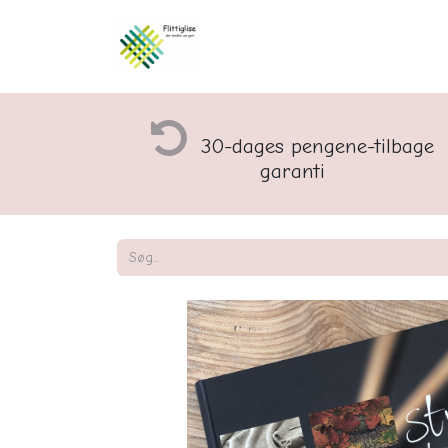
Åbningstider og rette
30-dages pengene-tilbage
garanti