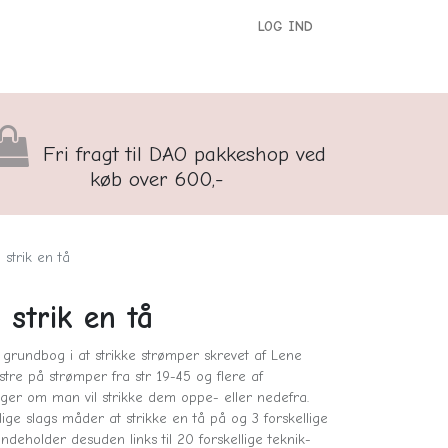
LOG IND
versigt
Kontakt os
Børnenes Kontor
Fri fragt til DAO pakkeshop ved
køb over 600,-
 strik en tå
 strik en tå
n grundbog i at strikke strømper skrevet af Lene
tre på strømper fra str 19-45 og flere af
lger om man vil strikke dem oppe- eller nedefra.
lige slags måder at strikke en tå på og 3 forskellige
ndeholder desuden links til 20 forskellige teknik-