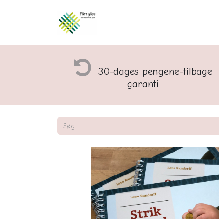
Åbningstider og rette
30-dages pengene-tilbage
garanti