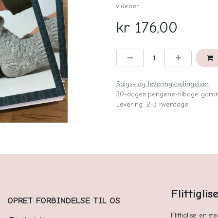
videoer.
kr
176,00
Salgs- og leveringsbetingelser
30-dages pengene-tilbage garan
Levering: 2-3 hverdage
Flittigli
OPRET FORBINDELSE TIL OS
Flittiglise er s