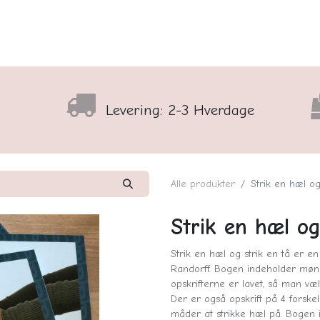
lser
Sortiment
Shop
Nyhedsbrev
Arrangementso
Levering: 2-3 Hverdage
Alle produkter
Strik en hæl og
Strik en hæl og
Strik en hæl og strik en tå er e
Randorff. Bogen indeholder møns
opskrifterne er lavet, så man væ
Der er også opskrift på 4 forskel
måder at strikke hæl på. Bogen i