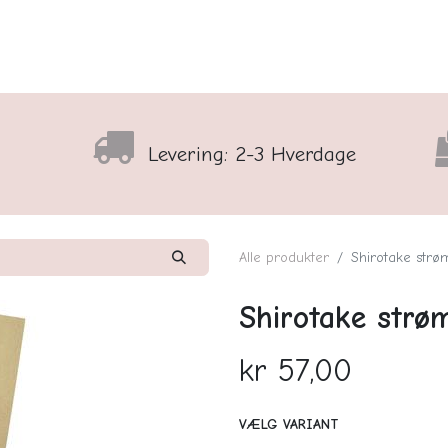
lser
Sortiment
Shop
Nyhedsbrev
Arrangementso
Levering: 2-3 Hverdage
Alle produkter
Shirotake strø
Shirotake strø
kr
57,00
VÆLG VARIANT