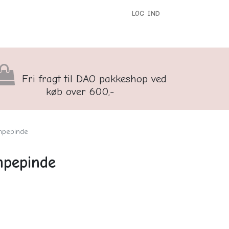
LOG IND
versigt
Kontakt os
Børnenes Kontor
Fri fragt til DAO pakkeshop ved
køb over 600,-
mpepinde
mpepinde