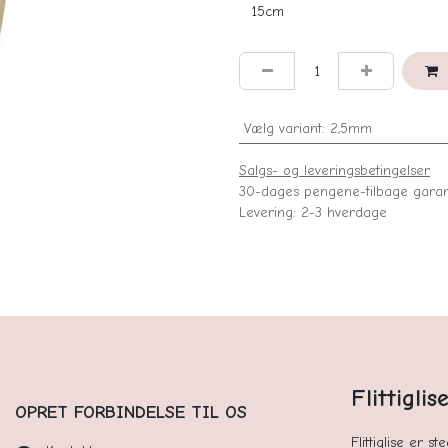
Vælg variant
:
2,5mm
Salgs- og leveringsbetingelser
30-dages pengene-tilbage garan
Levering: 2-3 hverdage
Flittigli
OPRET FORBINDELSE TIL OS
Flittiglise er s