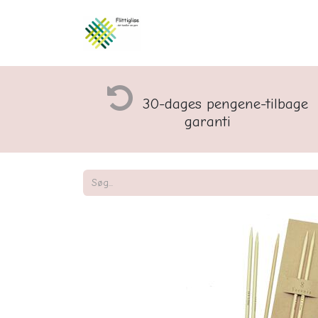
Åbningstider og rette
30-dages pengene-tilbage
garanti