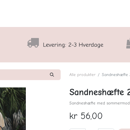
lser
Sortiment
Shop
Nyhedsbrev
Arrangementso
Levering: 2-3 Hverdage
Alle produkter
Sandneshæfte
Sandneshæfte
Sandneshæfte med sommermodeller
kr
56,00