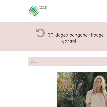
Åbningstider og rette
30-dages pengene-tilbage
garanti