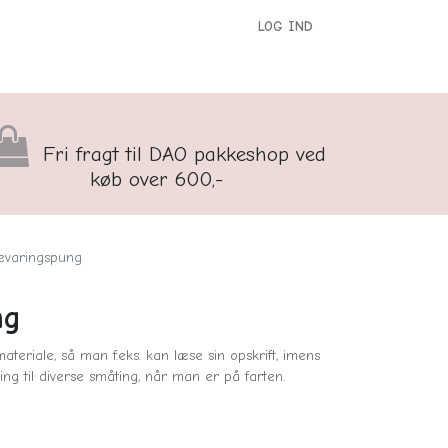
LOG IND
versigt
Kontakt os
Børnenes Kontor
Fri fragt til DAO pakkeshop ved
køb over 600,-
evaringspung
ng
teriale, så man f.eks. kan læse sin opskrift, imens
ng til diverse småting, når man er på farten.