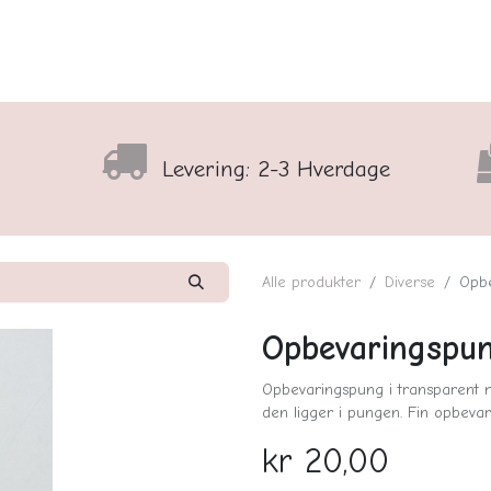
lser
Sortiment
Shop
Nyhedsbrev
Arrangementso
Levering: 2-3 Hverdage
Alle produkter
Diverse
Opb
Opbevaringspu
Opbevaringspung i transparent ma
den ligger i pungen. Fin opbevari
kr
20,00