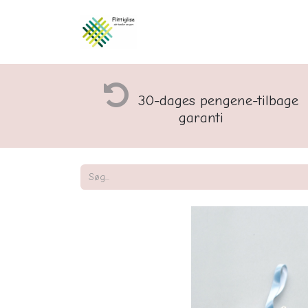
Åbningstider og rette
30-dages pengene-tilbage
garanti