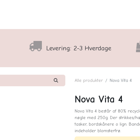
lser
Sortiment
Shop
Nyhedsbrev
Arrangementso
Levering: 2-3 Hverdage
Alle produkter
Nova Vita 4
Nova Vita 4
Nova Vita 4 består af 80% recyc
nøgle med 250g. Der strikkes/hæ
tasker, bordskånere o lign. Ban
indeholder blomsterfrø.