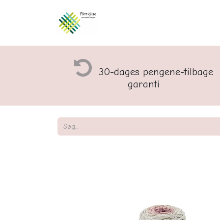
Åbningstider og rette
30-dages pengene-tilbage
garanti