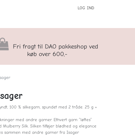
LOG IND
versigt
Kontakt os
Børnenes Kontor
Fri fragt til DAO pakkeshop ved
køb over 600,-
Isager
Isager
tyndt, 100 % silkegarn, spundet med 2 tråde. 25 g =
ninger med andre garner. Ethvert garn ”løftes”
 Mulberry Silk. Silken tilføjer blødhed og elegance
rikkes sammen med andre garner fra Isager