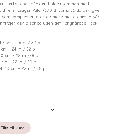
erer særligt godt, når den holdes sammen med
uld) eller Isager Palet (100 % bomuld), da den giver
look, som komplementerer de mere matte garner. Når
, tilføjer den blødhed uden det ”langhårede” look
: 10 cm = 26 m / 32 p
0 cm = 24 m / 32 p
 10 cm = 22 m /28 p
10 cm = 22 m / 30 p
d 4: 10 cm = 22 m / 28 p
Tilføj til kurv