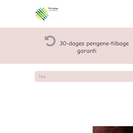
Åbningstider og rette
30-dages pengene-tilbage
garanti