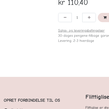
kr
110,40
Salgs- og leveringsbetingelser
30-dages pengene-tilbage garan
Levering: 2-3 hverdage
Flittigli
OPRET FORBINDELSE TIL OS
Flittiglise er s