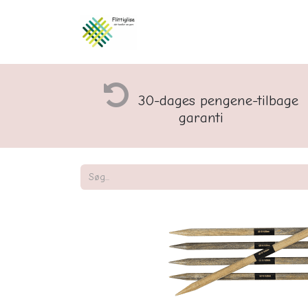
Åbningstider og rette
30-dages pengene-tilbage
garanti