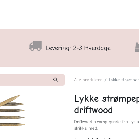
lser
Sortiment
Shop
Nyhedsbrev
Arrangementso
Levering: 2-3 Hverdage
Alle produkter
Lykke strømpep
Lykke strømpep
driftwood
Driftwood strømpepinde fra Lykke
strikke med.