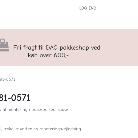
LOG IND
versigt
Kontakt os
Børnenes Kontor
Fri fragt til DAO pakkeshop ved
køb over 600,-
 81-0571
81-0571
 til montering i passepartout æske.
 nål, æske, mønster og monteringsvejledning.