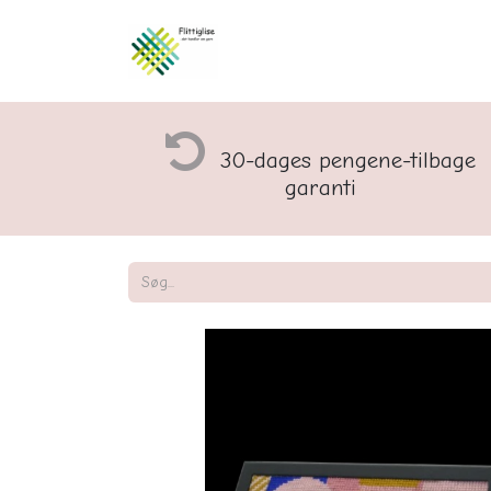
Åbningstider og rette
30-dages pengene-tilbage
garanti