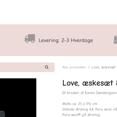
lser
Sortiment
Shop
Nyhedsbrev
Arrangementso
Levering: 2-3 Hverdage
Alle produkter
Love, æskesæt
Love, æskesæt 
Et broderi af Karen Søndergaard
Motiv ca. 21 x 9½ cm.
Inklusiv stramaj 4,4, flora wool,
flora wool® på stramaj.