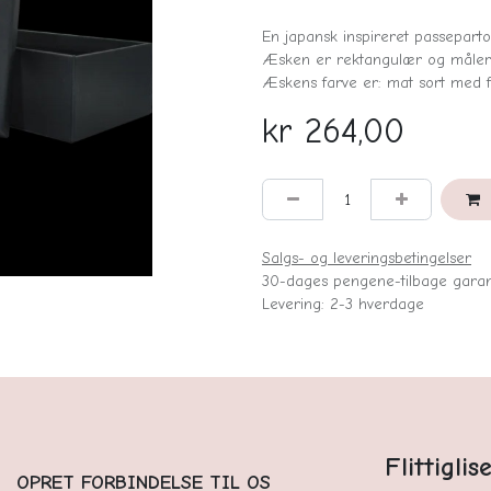
En japansk inspireret passeparto
Æsken er rektangulær og måler:
Æskens farve er: mat sort med fin
kr
264,00
Salgs- og leveringsbetingelser
30-dages pengene-tilbage garan
Levering: 2-3 hverdage
Flittigli
OPRET FORBINDELSE TIL OS