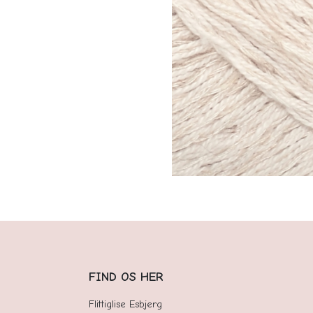
FIND OS HER
Flittiglise Esbjerg