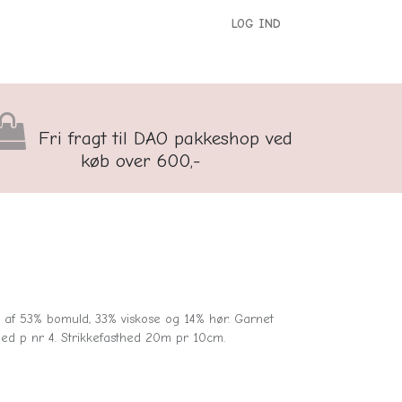
LOG IND
versigt
Kontakt os
Børnenes Kontor
Fri fragt til DAO pakkeshop ved
køb over 600,-
f 53% bomuld, 33% viskose og 14% hør. Garnet
ed p nr 4. Strikkefasthed 20m pr 10cm.