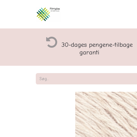
Åbningstider og rette
30-dages pengene-tilbage
garanti