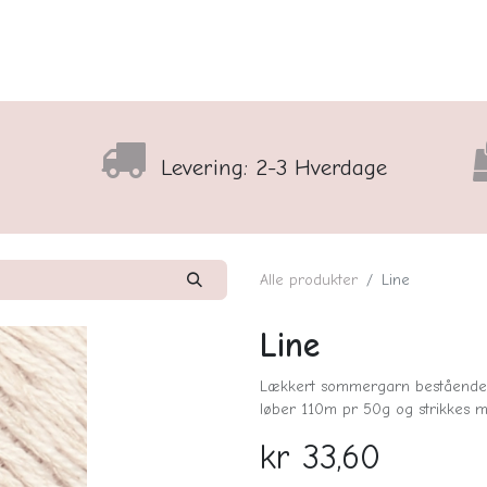
lser
Sortiment
Shop
Nyhedsbrev
Arrangementso
Levering: 2-3 Hverdage
Alle produkter
Line
Line
Lækkert sommergarn bestående a
løber 110m pr 50g og strikkes m
kr
33,60