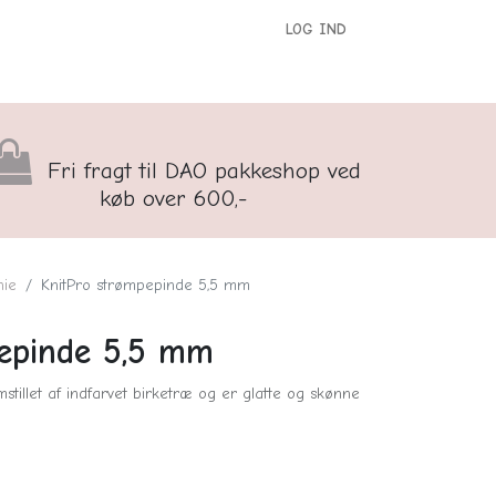
LOG IND
versigt
Kontakt os
Børnenes Kontor
Fri fragt til DAO pakkeshop ved
køb over 600,-
nie
KnitPro strømpepinde 5,5 mm
epinde 5,5 mm
stillet af indfarvet birketræ og er glatte og skønne