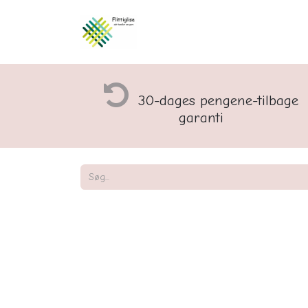
Åbningstider og rette
30-dages pengene-tilbage
garanti