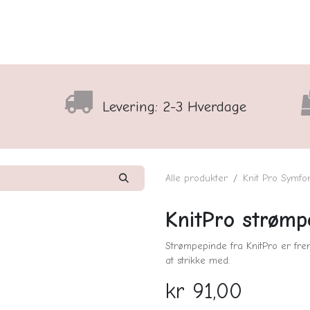
lser
Sortiment
Shop
Nyhedsbrev
Arrangementso
Levering: 2-3 Hverdage
Alle produkter
Knit Pro Symfo
KnitPro strømp
Strømpepinde fra KnitPro er frem
at strikke med.
kr
91,00