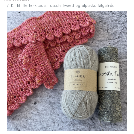
Kit til lille tørklæde, Tussah Tweed og alpakka følgetråd