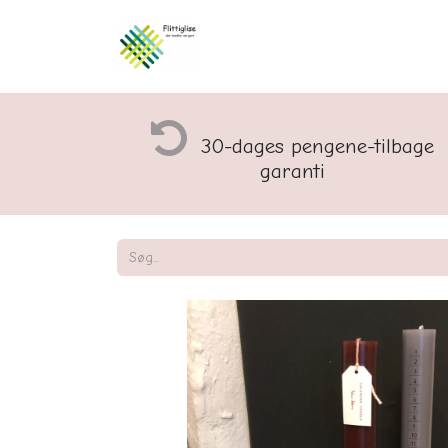
Åbningstider og rette
30-dages pengene-tilbage
garanti