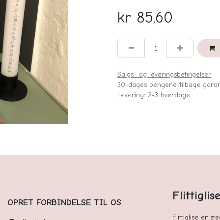
kr
85,60
Salgs- og leveringsbetingelser
30-dages pengene-tilbage garan
Levering: 2-3 hverdage
Flittigli
OPRET FORBINDELSE TIL OS
Flittiglise er s