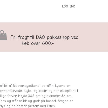
LOG IND
versigt
Kontakt os
Børnenes Kontor
Fri fragt til DAO pakkeshop ved
køb over 600,-
stillet af fødevaregodkendt paraffin. Lysene er
gennemfarvede, lugte- og osefri og har ekseptionelt
ellige farver. Højde 30,5 cm og diameter 3,6 cm.
t jern og står solidt og godt på bordet. Stagen er
erlys, og de passer perfekt ned i den.