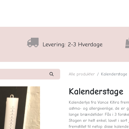
lser
Sortiment
Shop
Nyhedsbrev
Arrangementso
Levering: 2-3 Hverdage
Alle produkter
Kalenderstage
Kalenderstage
Kalenderlys fra Vance Kitira frem
astma- og allergivenlige, de er 
lange brændetider. Fås i 3 forsk
Stagen er helt enkel, lavet i sor
fremstillet til netop disse kalend