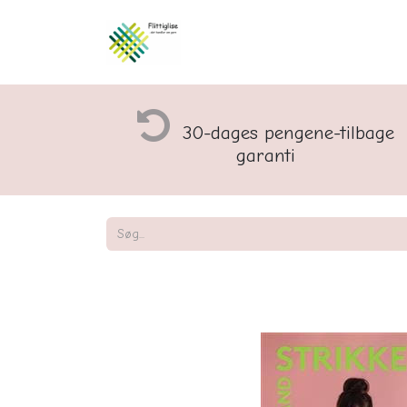
Åbningstider og rette
30-dages pengene-tilbage
garanti