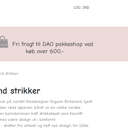
LOG IND
versigt
Kontakt os
Børnenes Kontor
Fri fragt til DAO pakkeshop ved
køb over 600,-
nd strikker
nd strikker
bok på norsk!! Klesdesigner Ingunn Birkeland, kjent
r den røde løperen, båret av en rekke norske
iden barndommen hatt strikketøyet som favoritt-
nnes vakre design ut i bokform!
- skatter fra arkivet og helt nye design, for både