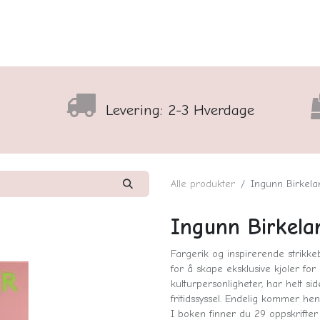
lser
Sortiment
Shop
Nyhedsbrev
Arrangementso
Levering: 2-3 Hverdage
Alle produkter
Ingunn Birkela
Ingunn Birkela
Fargerik og inspirerende strikke
for å skape eksklusive kjoler fo
kulturpersonligheter, har helt s
fritidssyssel. Endelig kommer he
I boken finner du 29 oppskrifter 