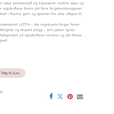
 er nøye sammensatt og balanserer mellom dype og
lle oppskriftene finnes det flere fargekombinasjoner
ikket i Rauma garn og spenner fra ulike ulltyper til
 rutemønsteret «CITY» i alle regnbuens farger finner
fargede og stripete plagg - som jakker, kjoler,
ghetsgraden på oppskriftene varierer, og det finnes
ghet!
Tilføj til kurv
ti