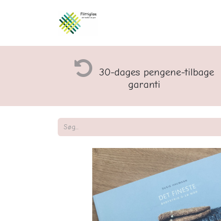
Åbningstider og rette
30-dages pengene-tilbage
garanti