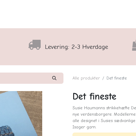
lser
Sortiment
Shop
Nyhedsbrev
Arrangementso
Levering: 2-3 Hverdage
Alle produkter
Det fineste
Det fineste
Susie Haumanns strikkehæfte Det
nye verdensborgere. Modellerne 
alle designet i Susies sædvanlige 
Isager garn.