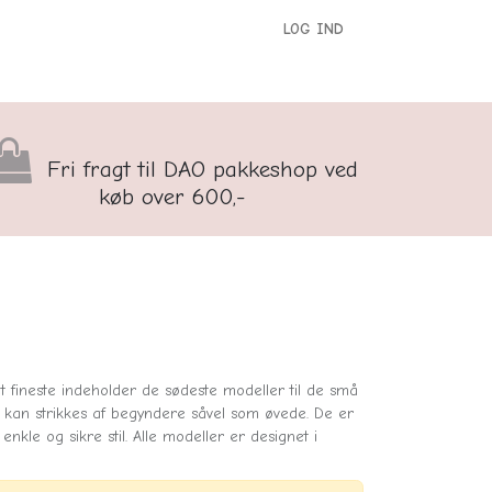
LOG IND
versigt
Kontakt os
Børnenes Kontor
Fri fragt til DAO pakkeshop ved
køb over 600,-
 fineste indeholder de sødeste modeller til de små
kan strikkes af begyndere såvel som øvede. De er
enkle og sikre stil. Alle modeller er designet i