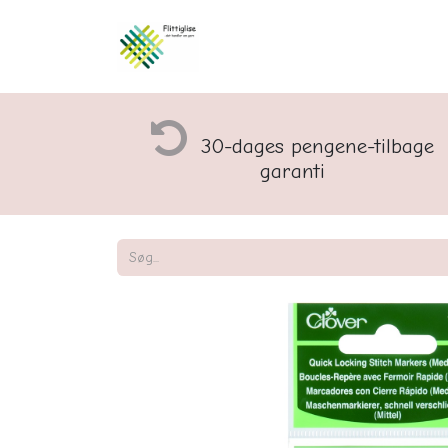
Åbningstider og rette
30-dages pengene-tilbage
garanti