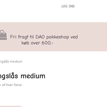
LOG IND
versigt
Kontakt os
Børnenes Kontor
Fri fragt til DAO pakkeshop ved
køb over 600,-
ingslås medium
ngslås medium
 af hver farve.