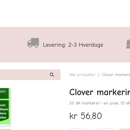
lser
Sortiment
Shop
Nyhedsbrev
Arrangementso
Levering: 2-3 Hverdage
Alle produkter
Clover marker
Clover markeri
20 stk markører i en pose, 10 stk
kr
56,80