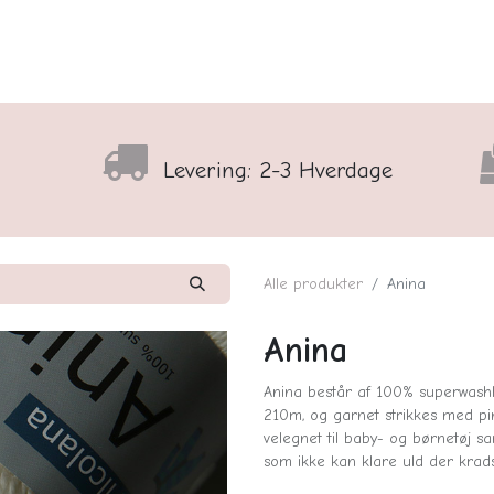
lser
Sortiment
Shop
Nyhedsbrev
Arrangementso
Levering: 2-3 Hverdage
Alle produkter
Anina
Anina
Anina består af 100% superwash
210m, og garnet strikkes med pi
velegnet til baby- og børnetøj sa
som ikke kan klare uld der kradse