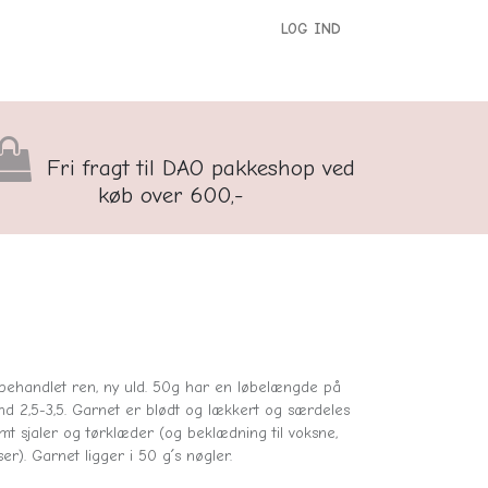
LOG IND
versigt
Kontakt os
Børnenes Kontor
Fri fragt til DAO pakkeshop ved
køb over 600,-
behandlet ren, ny uld. 50g har en løbelængde på
nd 2,5-3,5. Garnet er blødt og lækkert og særdeles
mt sjaler og tørklæder (og beklædning til voksne,
r). Garnet ligger i 50 g´s nøgler.