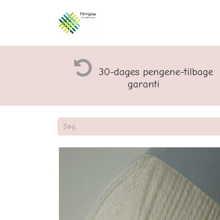
Åbningstider og rette
30-dages pengene-tilbage
garanti