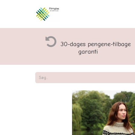
Åbningstider og rette
30-dages pengene-tilbage
garanti