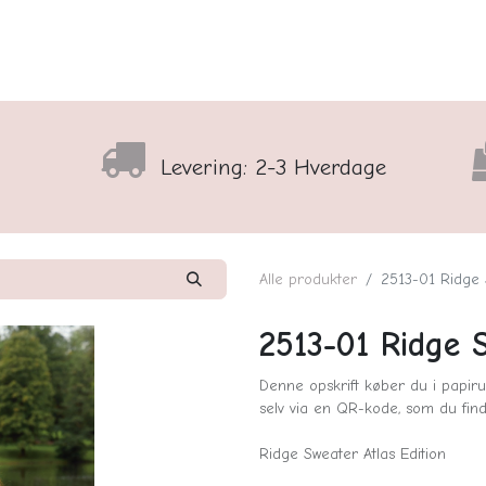
lser
Sortiment
Shop
Nyhedsbrev
Arrangementso
Levering: 2-3 Hverdage
Alle produkter
2513-01 Ridge
2513-01 Ridge 
Denne opskrift køber du i papiru
selv via en QR-kode, som du find
Ridge Sweater Atlas Edition