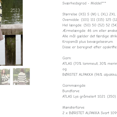
Sværhedsgrad - Middel***
Størrelse (XS) S (M) L (XL) 2XL
Overvidde: (101) 111 (115) 125 (1
Hel længde: (50) 50 (52) 52 (54
Ærmelængde: 46 cm eller ønske
Alle mål gælder det færdige strik
Kropsmål plus bevægelsesrum.
Disse er beregnet efter opskrifte
Garn:
ATLAS (70% lammeull, 30% merin
og
BØRSTET ALPAKKA (96% alpakka,
Garnmængde:
Bundfarve:
ATLAS Lys gråmelert 1021: (350
Mønsterfarve:
2 x BØRSTET ALPAKKA Svart 109