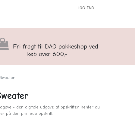
LOG IND
versigt
Kontakt os
Børnenes Kontor
Fri fragt til DAO pakkeshop ved
køb over 600,-
 Sweater
Sweater
dgave - den digitale udgave af opskriften henter du
er på den printede opskrift.