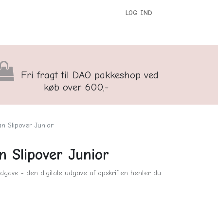
LOG IND
versigt
Kontakt os
Børnenes Kontor
Fri fragt til DAO pakkeshop ved
køb over 600,-
n Slipover Junior
n Slipover Junior
dgave - den digitale udgave af opskriften henter du