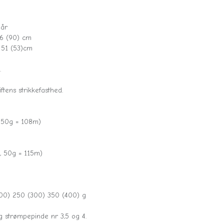
 år
86 (90) cm
 51 (53)cm
.
ftens strikkefasthed.
 50g = 108m)
, 50g = 115m)
200) 250 (300) 350 (400) g
 strømpepinde nr 3,5 og 4.