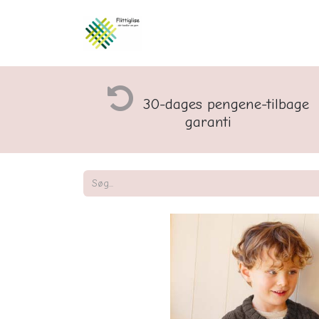
Åbningstider og rette
30-dages pengene-tilbage
garanti