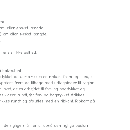
 cm
cm, eller ønsket længde.
) cm eller ønsket længde.
.
ftens strikkefasthed.
 halvpatent.
stykket og der strikkes en ribkant frem og tilbage,
lvpatent, frem og tilbage med udtagninger til raglan.
lavet, deles arbejdet til for- og bagstykket og
s videre rundt, før for- og bagstykket strikkes
rikkes rundt og afsluttes med en ribkant. Ribkant på
i de rigtige mål, for at opnå den rigtige pasform.