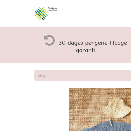
Åbningstider og rette
30-dages pengene-tilbage
garanti