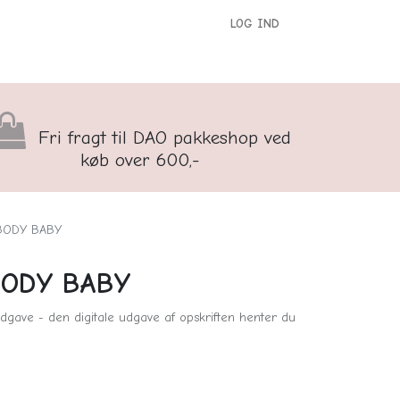
LOG IND
versigt
Kontakt os
Børnenes Kontor
Fri fragt til DAO pakkeshop ved
køb over 600,-
 BODY BABY
 BODY BABY
dgave - den digitale udgave af opskriften henter du