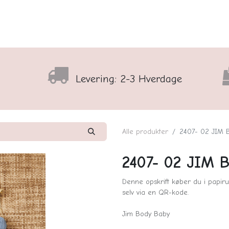
lser
Sortiment
Shop
Nyhedsbrev
Arrangementso
Levering: 2-3 Hverdage
Alle produkter
2407- 02 JIM
2407- 02 JIM
Denne opskrift køber du i papiru
selv via en QR-kode.
Jim Body Baby