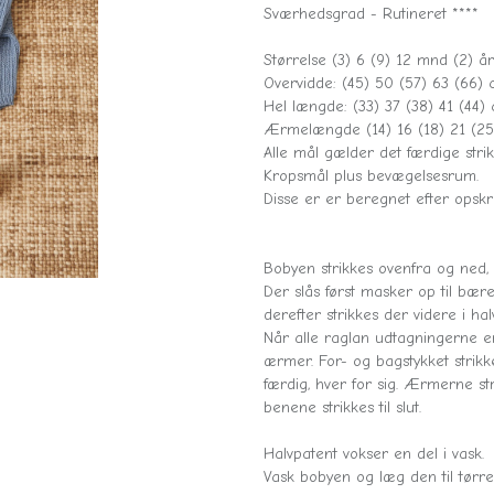
Sværhedsgrad - Rutineret ****
Størrelse (3) 6 (9) 12 mnd (2) år
Overvidde: (45) 50 (57) 63 (66)
Hel længde: (33) 37 (38) 41 (44) 
Ærmelængde (14) 16 (18) 21 (25
Alle mål gælder det færdige strik
Kropsmål plus bevægelsesrum.
Disse er er beregnet efter opskri
Bobyen strikkes ovenfra og ned, i
Der slås først masker op til bære
derefter strikkes der videre i ha
Når alle raglan udtagningerne er 
ærmer. For- og bagstykket strikke
færdig, hver for sig. Ærmerne st
benene strikkes til slut.
Halvpatent vokser en del i vask.
Vask bobyen og læg den til tørre 