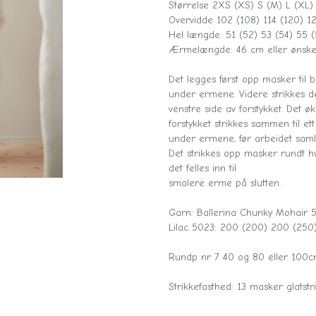
Størrelse 2XS (XS) S (M) L (XL)
Overvidde 102 (108) 114 (120) 12
Hel længde: 51 (52) 53 (54) 55 (
Ærmelængde: 46 cm eller ønske
Det legges først opp masker til ba
under ermene. Videre strikkes d
venstre side av forstykket. Det ø
forstykket strikkes sammen til ett 
under ermene, før arbeidet samle
Det strikkes opp masker rundt hv
det felles inn til
smalere erme på slutten.
Garn: Ballerina Chunky Mohair
Lilac 5023: 200 (200) 200 (250
Rundp nr 7 40 og 80 eller 100
Strikkefasthed: 13 masker glatst