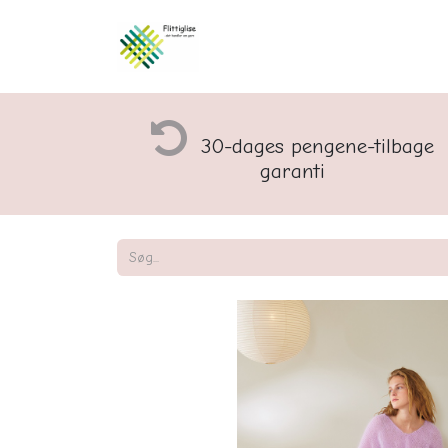
Åbningstider og rette
30-dages pengene-tilbage
garanti