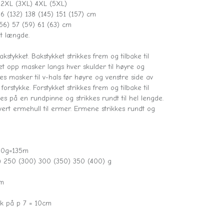
 2XL (3XL) 4XL (5XL)
6 (132) 138 (145) 151 (157) cm
56) 57 (59) 61 (63) cm
t længde.
kstykket. Bakstykket strikkes frem og tilbake til
et opp masker langs hver skulder til høyre og
kes masker til v-hals før høyre og venstre side av
forstykke. Forstykket strikkes frem og tilbake til
s på en rundpinne og strikkes rundt til hel lengde.
ert ermehull til ermer. Ermene strikkes rundt og
 50g=135m
) 250 (300) 300 (350) 350 (400) g
cm
rik på p 7 = 10cm