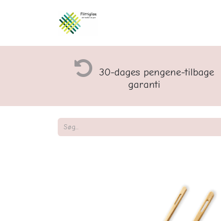
Åbningstider og rette
30-dages pengene-tilbage
garanti