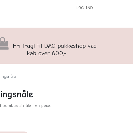
LOG IND
versigt
Kontakt os
Børnenes Kontor
Fri fragt til DAO pakkeshop ved
køb over 600,-
ringsnåle
ingsnåle
f bambus. 3 nåle i en pose.