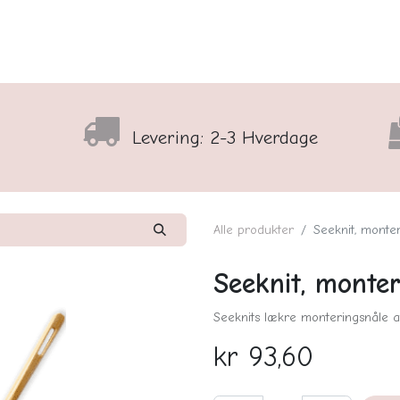
lser
Sortiment
Shop
Nyhedsbrev
Arrangementso
Levering: 2-3 Hverdage
Alle produkter
Seeknit, monte
Seeknit, monter
Seeknits lækre monteringsnåle a
kr
93,60