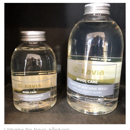
Uldsæbe fra Navia, håndvask